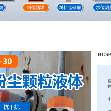
HCS
类
电