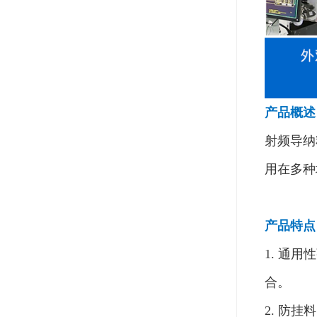
产品概述
射频导纳
用在多种
产品特点
1. 通
合。
2. 防