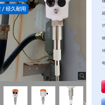
延
物
环
电